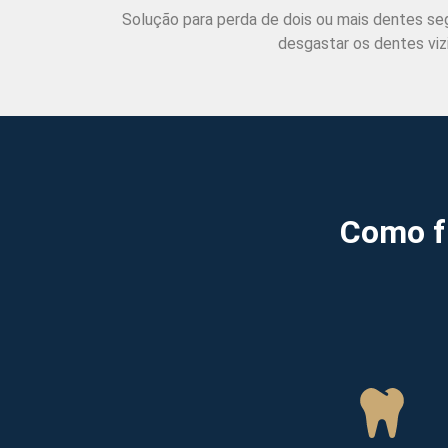
Solução para perda de dois ou mais dentes s
desgastar os dentes viz
Como f