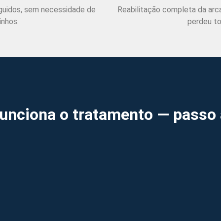
eguidos, sem necessidade de
Reabilitação completa da arc
inhos.
perdeu to
unciona o tratamento — passo 