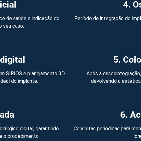
icial
4. O
rico de saúde e indicação do
Período de integração do imp
o seu caso.
digital
5. Col
nn SIRIOS e planejamento 3D
Após a osseointegração, 
ideal do implante.
devolvendo a estética 
iada
6. A
irúrgico digital, garantindo
Consultas periódicas para moni
e o procedimento.
lon