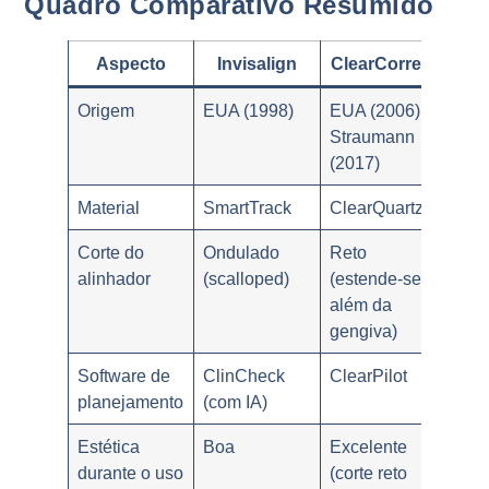
Quadro Comparativo Resumido
Aspecto
Invisalign
ClearCorrect
Origem
EUA (1998)
EUA (2006) /
Straumann
(2017)
Material
SmartTrack
ClearQuartz
Corte do
Ondulado
Reto
alinhador
(scalloped)
(estende-se
além da
gengiva)
Software de
ClinCheck
ClearPilot
planejamento
(com IA)
Estética
Boa
Excelente
durante o uso
(corte reto