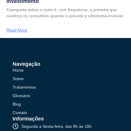
Investimento
A pergunta sobre o custo é, com frequência, a primeira que
ouvimos no consultório quando o assunto é ortodontia invisível.
Read More
Navegação
Home
Sobre
Tratamentos
Glossário
Blog
Contato
Informações
Segunda a Sexta-feira, das 8h às 18h.